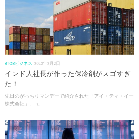
BTOBビジネス
2020年2月2日
インド人社長が作った保冷剤がスゴすぎ
た！
先日のがっちりマンデーで紹介された「アイ・ティ・イー
株式会社」。 h...