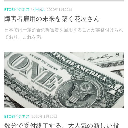
BTOBビジネス
/
小売店
2020年1月22日
障害者雇用の未来を築く花屋さん
日本では一定割合の障害者を雇用することが義務付けられ
ており、これを満...
BTOBビジネス
2020年1月20日
数分で受付終了する、大人気の新しい投